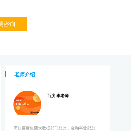
要咨询
老师介绍
百度 李老师
历任百度集团大数据部门总监，金融事业部总