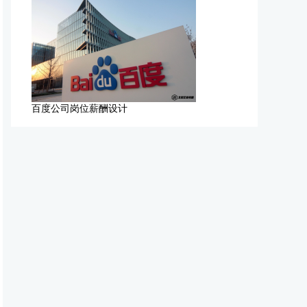
百度公司岗位薪酬设计