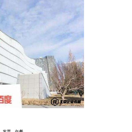
车、发票、午餐