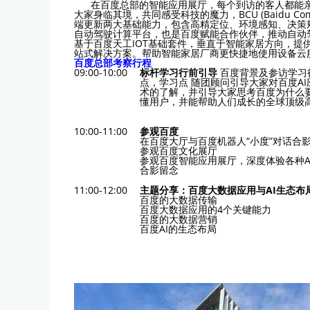
在百度总部的智能应用展厅，每个到访的客人都能亲身
大家身临其境，共同感受科技的魔力，BCU (Baidu Co
端更新两大基础能力，包含高精定位、环境感知、决策规
自动驾驶计算平台，也是百度赋能合作伙伴，推动自动驾
基于百度天工IOT基础套件，垂直于智能家居方向，提
站式解决方案。帮助智能家居厂商更快捷地使用设备云
百度总部考察行程
09:00-10:00
标杆学习行前引导
百度背景及参访学习
点，学习点 随团顾问引导大家对百度A
术的了解，并引导大家思考百度为什么
懂用户，并能帮助人们成长的全球顶级高
10:00-11:00
参观百度
在百度大厅与百度机器人“小度”对话合
参观百度文化展厅
参观百度智能应用展厅，深度体验各种A
合影留念
11:00-12:00
主题分享：百度大数据应用与AI生态布
百度的大数据传输
百度大数据应用的4个关键能力
百度的大数据营销
百度AI的生态布局