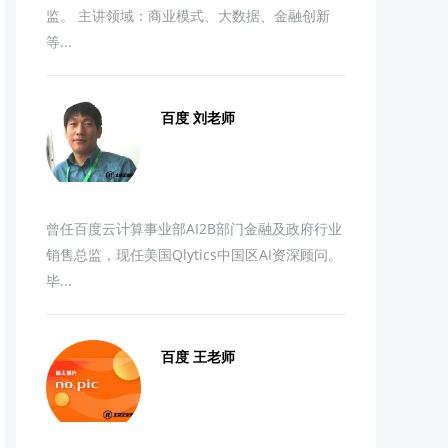
监。 主讲领域：商业模式、大数据、金融创新
等...
百度 刘老师
曾任百度云计算事业部AI2B部门金融及政府行业
销售总监，现任美国Qlytics中国区AI资深顾问。
毕...
百度 王老师